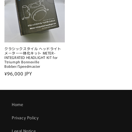
クラシックスタイル ヘッドライト
メーター一体化キット METER-
INTEGRATED HEADLIGHT KIT for
Ttriumph Bonneville
Bobber/Speedmaster
通
¥96,000 JPY
常
価
格
Home
Privacy Policy
Legal Notice