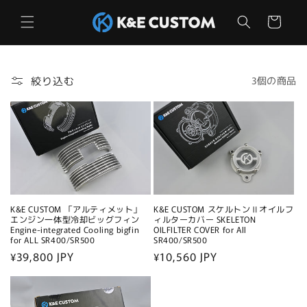
コンテ
カ
ンツに
ー
進む
ト
絞り込む
3個の商品
K&E CUSTOM 「アルティメット」
K&E CUSTOM スケルトンⅡオイルフ
エンジン一体型冷却ビッグフィン
ィルターカバー SKELETON
Engine-integrated Cooling bigfin
OILFILTER COVER for All
for ALL SR400/SR500
SR400/SR500
通
¥39,800 JPY
通
¥10,560 JPY
常
常
価
価
格
格